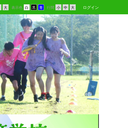
ログイン
表示色
行間
n
e
x
t