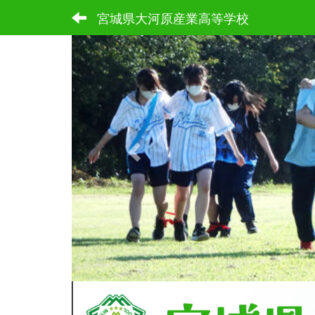
宮城県大河原産業高等学校
p
r
e
v
i
o
u
s