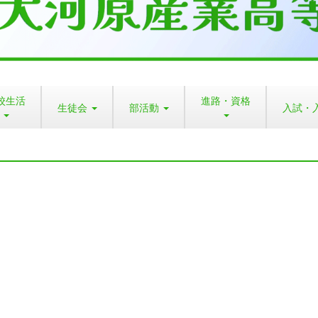
校生活
進路・資格
生徒会
部活動
入試・