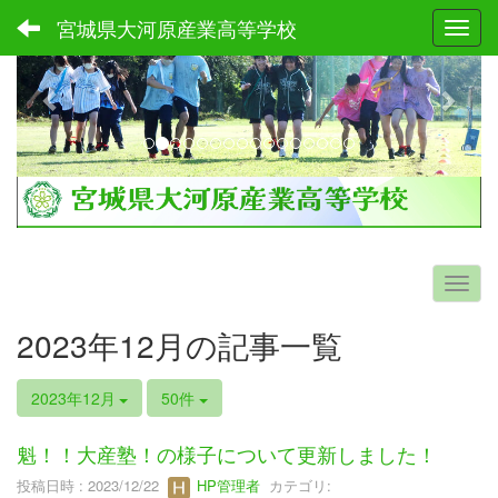
宮城県大河原産業高等学校
Toggl
p
n
r
e
e
x
v
t
i
o
u
s
2023年12月の記事一覧
2023年12月
50件
魁！！大産塾！の様子について更新しました！
投稿日時 : 2023/12/22
HP管理者
カテゴリ: