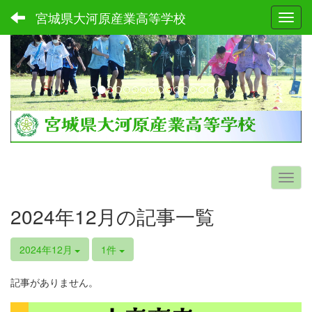
宮城県大河原産業高等学校
Toggl
p
n
r
e
e
x
v
t
i
o
u
s
2024年12月の記事一覧
2024年12月
1件
記事がありません。