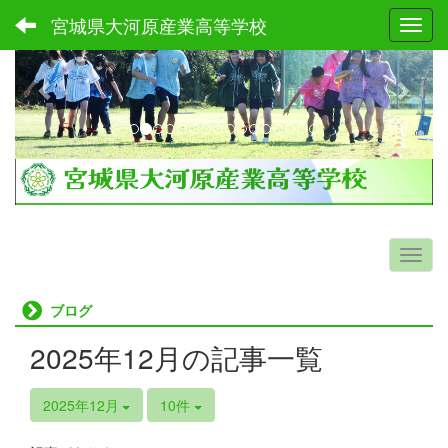
宮城県大河原産業高等学校
Toggl
p
n
r
e
e
x
v
t
i
o
u
s
ブログ
2025年12月の記事一覧
2025年12月
10件