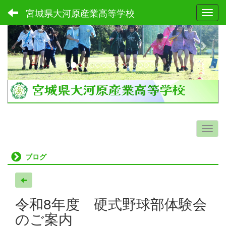
宮城県大河原産業高等学校
Toggl
p
n
r
e
e
x
v
t
i
o
u
s
ブログ
令和8年度 硬式野球部体験会
のご案内