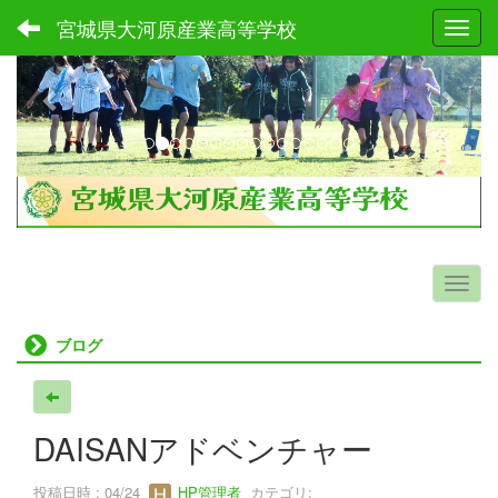
宮城県大河原産業高等学校
Toggl
p
n
r
e
e
x
v
t
i
o
u
s
ブログ
DAISANアドベンチャー
投稿日時 : 04/24
HP管理者
カテゴリ: