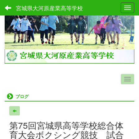
宮城県大河原産業高等学校
Toggl
p
n
r
e
e
x
v
t
i
o
u
s
ブログ
第75回宮城県高等学校総合体
育大会ボクシング競技 試合